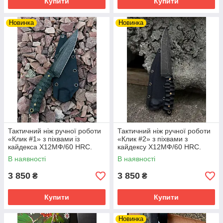
Купити
Купити
Новинка
Новинка
Тактичний ніж ручної роботи
Тактичний ніж ручної роботи
«Клик #1» з піхвами із
«Клик #2» з піхвами з
кайдекса Х12МФ/60 HRC.
кайдексу Х12МФ/60 HRC.
В наявності
В наявності
3 850
3 850
₴
₴
Купити
Купити
Новинка