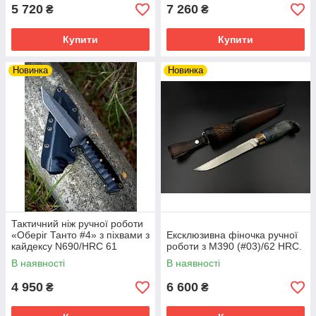
5 720
7 260
₴
₴
Купити
Купити
Новинка
Новинка
Тактичний ніж ручної роботи
«Оберіг Танто #4» з піхвами з
Ексклюзивна фіночка ручної
кайдексу N690/HRC 61
роботи з М390 (#03)/62 HRC.
В наявності
В наявності
4 950
6 600
₴
₴