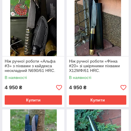
Ніж ручної роботи «Альфа
Ніж ручної роботи «Фінка
#3» з піхвами з кайдекса
#20» зі шкіряними піхвами
нескладний N690/61 HRC.
Х12МФ/61 HRC.
В наявності
В наявності
4 950
4 950
₴
₴
Купити
Купити