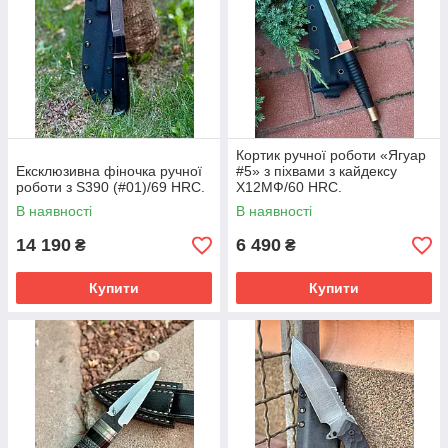
Кортик ручної роботи «Ягуар
Ексклюзивна фіночка ручної
#5» з піхвами з кайдексу
роботи з S390 (#01)/69 HRC.
Х12МФ/60 HRC.
В наявності
В наявності
14 190
6 490
₴
₴
Купити
Купити