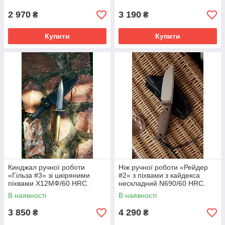
2 970
3 190
₴
₴
Купити
Купити
Кинджал ручної роботи
Ніж ручної роботи «Рейдер
«Гільза #3» зі шкіряними
#2» з піхвами з кайдекса
піхвами Х12МФ/60 HRC.
нескладний N690/60 HRC.
В наявності
В наявності
3 850
4 290
₴
₴