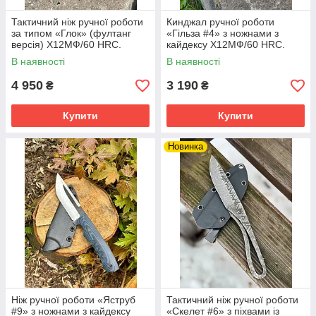
Тактичний ніж ручної роботи
Кинджал ручної роботи
за типом «Глок» (фултанг
«Гільза #4» з ножнами з
версія) Х12МФ/60 HRC.
кайдексу Х12МФ/60 HRC.
В наявності
В наявності
4 950
3 190
₴
₴
Купити
Купити
Новинка
Ніж ручної роботи «Яструб
Тактичний ніж ручної роботи
#9» з ножнами з кайдексу
«Скелет #6» з піхвами із