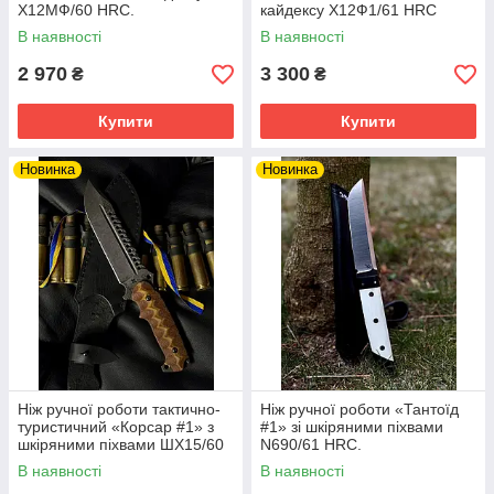
Х12МФ/60 HRC.
кайдексу Х12Ф1/61 HRC
В наявності
В наявності
2 970
3 300
₴
₴
Купити
Купити
Новинка
Новинка
Ніж ручної роботи тактично-
Ніж ручної роботи «Тантоїд
туристичний «Корсар #1» з
#1» зі шкіряними піхвами
шкіряними піхвами ШХ15/60
N690/61 HRC.
HRC.
В наявності
В наявності