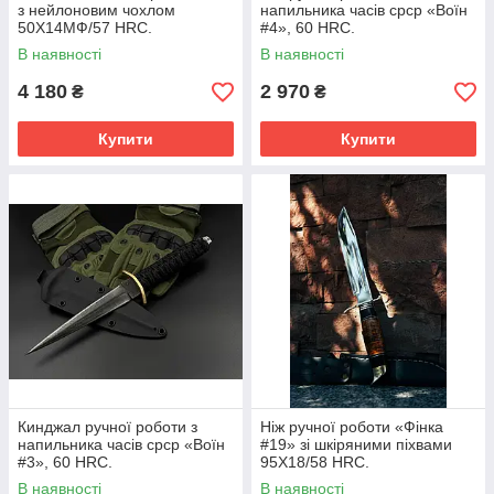
з нейлоновим чохлом
напильника часів срср «Воїн
50Х14МФ/57 HRC.
#4», 60 HRC.
В наявності
В наявності
4 180
2 970
₴
₴
Купити
Купити
Кинджал ручної роботи з
Ніж ручної роботи «Фінка
напильника часів срср «Воїн
#19» зі шкіряними піхвами
#3», 60 HRC.
95Х18/58 HRC.
В наявності
В наявності