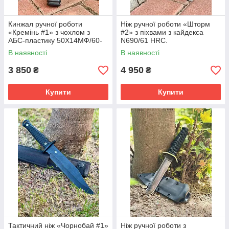
Кинжал ручної роботи
Ніж ручної роботи «Шторм
«Кремінь #1» з чохлом з
#2» з піхвами з кайдекса
АБС-пластику 50Х14МФ/60-
N690/61 HRC.
61 HRC.
В наявності
В наявності
3 850
4 950
₴
₴
Купити
Купити
Тактичний ніж «Чорнобай #1»
Ніж ручної роботи з