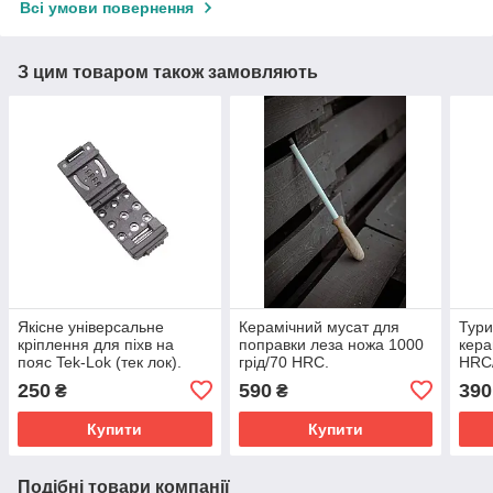
Всі умови повернення
З цим товаром також замовляють
Якісне універсальне
Керамічний мусат для
Тури
кріплення для піхв на
поправки леза ножа 1000
кера
пояс Tek-Lok (тек лок).
грід/70 HRC.
HRC/
250
590
390
₴
₴
Купити
Купити
Подібні товари компанії