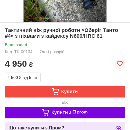
Тактичний ніж ручної роботи «Оберіг Танто
#4» з піхвами з кайдексу N690/HRC 61
В наявності
Код: TK-00134
Опт і роздріб
4 950
₴
4 500 ₴
від 5 шт.
Купити
або
Купити з
Що таке купити з Пром?