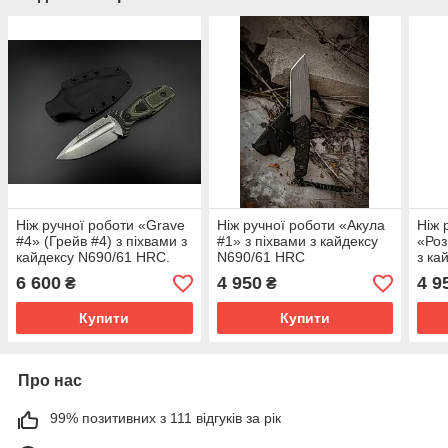
Ніж ручної роботи «Grave
Ніж ручної роботи «Акула
Ніж 
#4» (Грейв #4) з піхвами з
#1» з піхвами з кайдексу
«Роз
кайдексу N690/61 HRC.
N690/61 HRC
з ка
HRC
6 600
4 950
4 9
₴
₴
Купити
Купити
Про нас
99% позитивних з 111 відгуків за рік