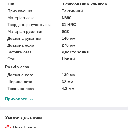
Тип
З фіксованим клинком
Призначення
Тактичний
Матеріал леза
N690
Твердість ріжучого леза
61 HRC
Матеріал рукоятки
G10
Довжина рукоятки
140 мм
Довжина ножа
270 мм
Заточка леза
Двостороння
Стан
Новий
Розмір леза
Довжина леза
130 мм
Ширина леза
32 мм
Товщина леза
4.3 мм
Приховати
Умови доставки
Нова Пошта