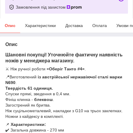
Замовлення під захистом
Опис
Характеристики
Доставка
Оплата
Умови п
Опис
Шановні покупці! Уточнюйте фактичну наявність
ножів у менеджера магазину.
⚔️ Ніж ручної роботи
«Оберіг Танто #4»
.
📍Виготовлений
із австрійської нержавіючої сталі марки
N690
.
Твердість 61 одиниця.
Спуски прямі, зведення в 0,4 мм.
Фініш клинка -
блеквош
.
Загострений як бритва.
Ніж суцільнометалевий, накладки з G10 на трьох заклепках.
Ножни з кайдексу в комплекті.
📌
Характеристики:
✔️ Загальна довжина - 270 мм