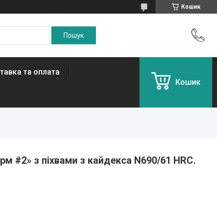
Кошик
тавка та оплата
Кошик
рм #2» з піхвами з кайдекса N690/61 HRC.