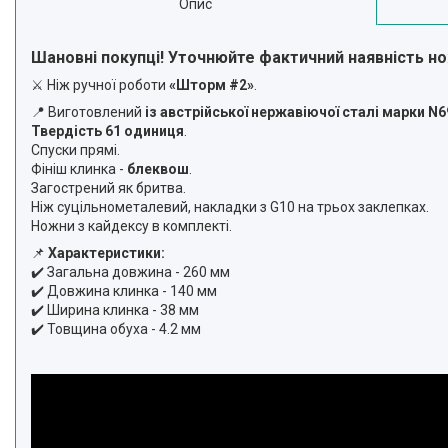
Опис
Шановні покупці! Уточнюйте фактичний наявність н
⚔️ Ніж ручної роботи
«Шторм #2»
.
📍 Виготовлений
із австрійської нержавіючої сталі марки N6
Твердість 61 одиниця
.
Спуски прямі.
Фініш клинка -
блеквош
.
Загострений як бритва.
Ніж суцільнометалевий, накладки з G10 на трьох заклепках.
Ножни з кайдексу в комплекті.
📌
Характеристики:
✔️ Загальна довжина - 260 мм
✔️ Довжина клинка - 140 мм
✔️ Ширина клинка - 38 мм
✔️ Товщина обуха - 4.2 мм