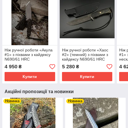
Ніж ручної роботи «Акула
Ніж ручної роботи «Хаос
Ніж 
#1» з піхвами з кайдексу
#2» (темний) з піхвами з
#1» 
N690/61 HRC
кайдексу N690/61 HRC
неск
4 950
5 280
4 6
₴
₴
Купити
Купити
Акційні пропозиції та новинки
Новинка
Новинка