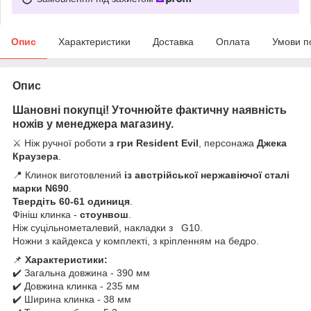
Опис
Характеристики
Доставка
Оплата
Умови п
Опис
Шановні покупці! Уточнюйте фактичну наявність
ножів у менеджера магазину.
⚔️ Ніж ручної роботи
з гри Resident Evil
, персонажа
Джека
Краузера
.
📍 Клинок виготовлений
із австрійської нержавіючої сталі
марки N690
.
Твердіть 60-61 одиниця
.
Фініш клинка -
стоунвош
.
Ніж суцільнометалевий, накладки з G10.
Ножни з кайдекса у комплекті, з кріпленням на бедро.
📌
Характеристики:
✔️ Загальна довжина - 390 мм
✔️ Довжина клинка - 235 мм
✔️ Ширина клинка - 38 мм