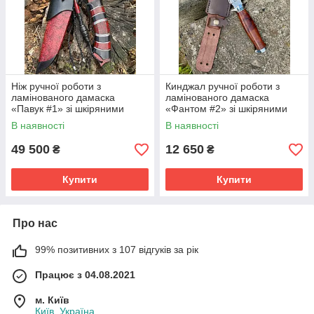
Ніж ручної роботи з
Кинджал ручної роботи з
ламінованого дамаска
ламінованого дамаска
«Павук #1» зі шкіряними
«Фантом #2» зі шкіряними
ножнами К110/61 HRC.
ножнами 62 HRC.
В наявності
В наявності
49 500
12 650
₴
₴
Купити
Купити
Про нас
99% позитивних з 107 відгуків за рік
Працює з 04.08.2021
м. Київ
Київ, Україна