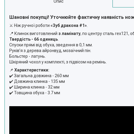
Опис
Шановні покупці! Уточнюйте фактичну наявність но
⚔️ Ніж ручної роботи
«Зуб дракона #1»
.
📍 Клинок виготовлений
з ламінату
, по центру сталь rex121, о
Твердість - 66 одиниць
.
Спуски прямі від обуха, зведення в 0,1 мм.
Руківʼя з дерева айронвуд, мозаїчний пін.
Больстер - латунь.
Шкіряний чохол у комплекті, з підвісом на ремінь.
📌
Характеристики:
✔️ Загальна довжина - 260 мм
✔️ Довжина клинка - 135 мм
✔️ Ширина клинка - 32 мм
✔️ Товщина обуха - 3.7 мм