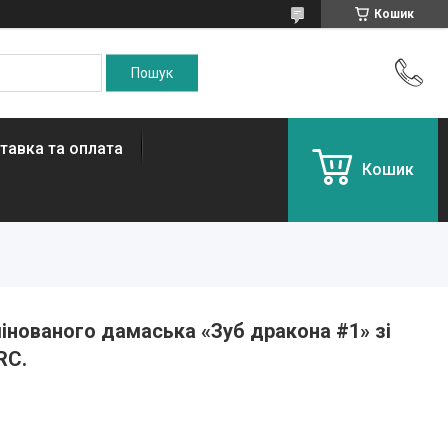
Кошик
тавка та оплата
Кошик
мінованого дамаська «Зуб дракона #1» зі
RC.