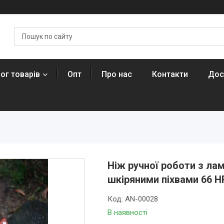
ог товарів
Опт
Про нас
Контакти
Дос
Ніж ручної роботи з ла
шкіряними піхвами 66 H
Код:
AN-00028
В наявності