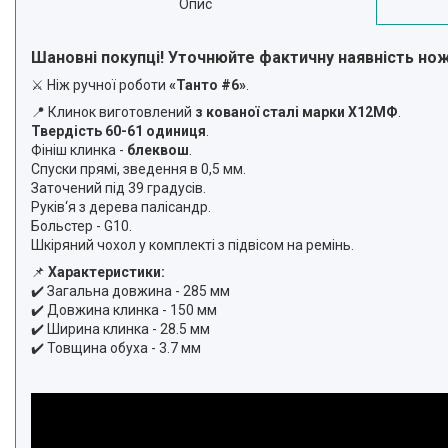
Опис
Шановні покупці! Уточнюйте фактичну наявність но
⚔️ Ніж ручної роботи
«Танто #6»
.
📍 Клинок виготовлений
з кованої сталі марки Х12МФ
.
Твердість 60-61 одиниця
.
Фініш клинка -
блеквош
.
Спуски прямі, зведення в 0,5 мм.
Заточений під 39 градусів.
Руків‘я з дерева палісандр.
Больстер - G10.
Шкіряний чохол у комплекті з підвісом на ремінь.
📌
Характеристики:
✔️ Загальна довжина - 285 мм
✔️ Довжина клинка - 150 мм
✔️ Ширина клинка - 28.5 мм
✔️ Товщина обуха - 3.7 мм