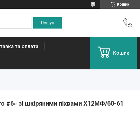
Кошик
тавка та оплата
Кошик
то #6» зі шкіряними піхвами Х12МФ/60-61