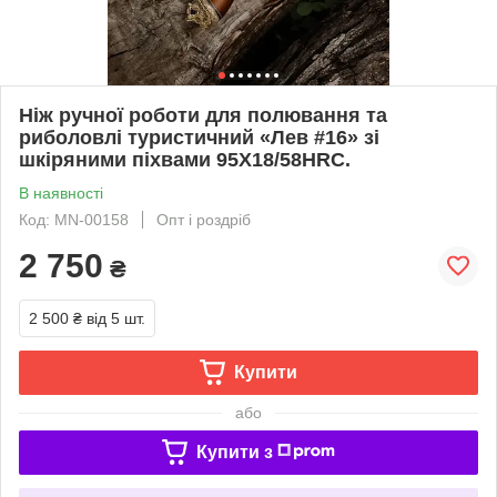
Ніж ручної роботи для полювання та
риболовлі туристичний «Лев #16» зі
шкіряними піхвами 95Х18/58HRC.
В наявності
Код: MN-00158
Опт і роздріб
2 750
₴
2 500 ₴
від 5 шт.
Купити
або
Купити з