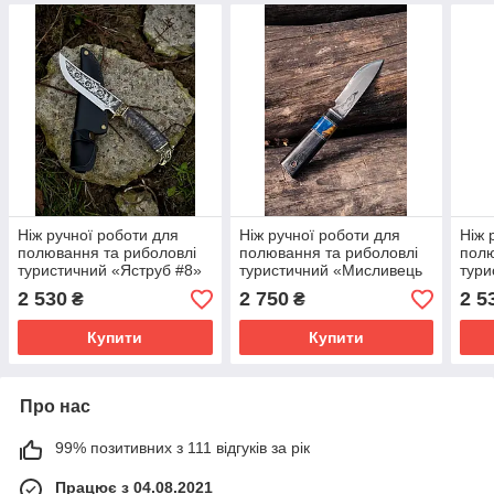
Ніж ручної роботи для
Ніж ручної роботи для
Ніж 
полювання та риболовлі
полювання та риболовлі
полю
туристичний «Яструб #8»
туристичний «Мисливець
тури
з шкіряними піхвами
#17» зі шкіряними піхвами
шкір
2 530
2 750
2 5
₴
₴
95х18/57-58 HRC.
р6м5/60 HRC.
95х1
Купити
Купити
Про нас
99% позитивних з 111 відгуків за рік
Працює з 04.08.2021