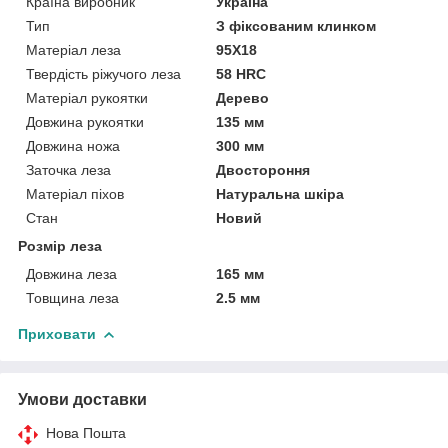
Країна виробник
Україна
Тип
З фіксованим клинком
Матеріал леза
95Х18
Твердість ріжучого леза
58 HRC
Матеріал рукоятки
Дерево
Довжина рукоятки
135 мм
Довжина ножа
300 мм
Заточка леза
Двостороння
Матеріал піхов
Натуральна шкіра
Стан
Новий
Розмір леза
Довжина леза
165 мм
Товщина леза
2.5 мм
Приховати
Умови доставки
Нова Пошта