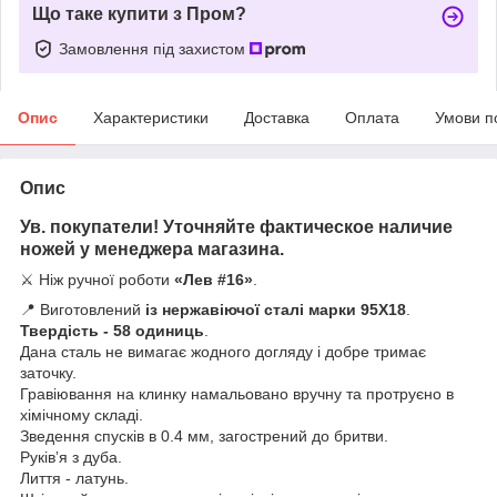
Що таке купити з Пром?
Замовлення під захистом
Опис
Характеристики
Доставка
Оплата
Умови п
Опис
Ув. покупатели! Уточняйте фактическое наличие
ножей у менеджера магазина.
⚔️ Ніж ручної роботи
«Лев #16»
.
📍 Виготовлений
із нержавіючої сталі марки 95Х18
.
Твердість - 58 одиниць
.
Дана сталь не вимагає жодного догляду і добре тримає
заточку.
Гравіювання на клинку намальовано вручну та протруєно в
хімічному складі.
Зведення спусків в 0.4 мм, загострений до бритви.
Руківʼя з дуба.
Лиття - латунь.