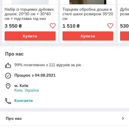
Набір із торцевих дубових
Торцева обробна дошка в
Дубо
дошок: 20*30 см + 30*40
стилі шахи розміром 35*20
розм
см + підставка під них
см
3 550
1 510
530
₴
₴
Купити
Купити
Про нас
99% позитивних з 111 відгуків за рік
Працює з 04.08.2021
м. Київ
Київ, Україна
Контакти
Про нас