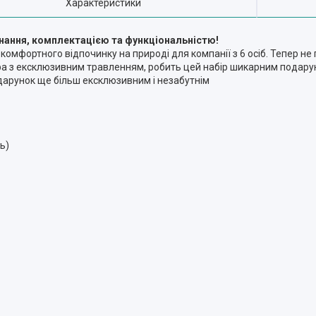
Характеристики
конання, комплектацією та функціональністю!
омфортного відпочинку на природі для компанії з 6 осіб. Тепер не п
ира з ексклюзивним травленням, робить цей набір шикарним подару
одарунок ще більш ексклюзивним і незабутнім
ь)