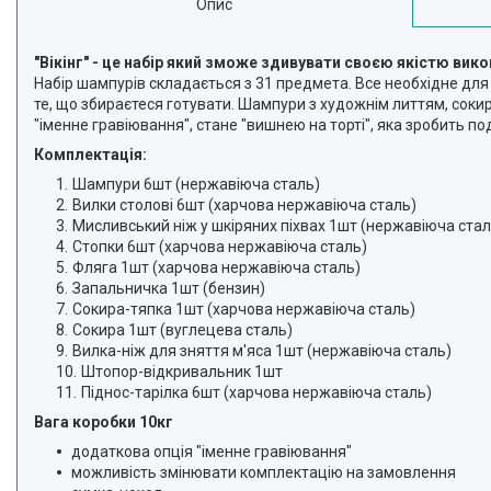
Опис
"Вікінг" - це набір який зможе здивувати своєю якістю ви
Набір шампурів складається з 31 предмета. Все необхідне для к
те, що збираєтеся готувати. Шампури з художнім литтям, сок
"іменне гравіювання", стане "вишнею на торті", яка зробить п
Комплектація:
Шампури 6шт (нержавіюча сталь)
Вилки столові 6шт (харчова нержавіюча сталь)
Мисливський ніж у шкіряних піхвах 1шт (нержавіюча стал
Стопки 6шт (харчова нержавіюча сталь)
Фляга 1шт (харчова нержавіюча сталь)
Запальничка 1шт (бензин)
Сокира-тяпка 1шт (харчова нержавіюча сталь)
Сокира 1шт (вуглецева сталь)
Вилка-ніж для зняття м'яса 1шт (нержавіюча сталь)
Штопор-відкривальник 1шт
Піднос-тарілка 6шт (харчова нержавіюча сталь)
Вага коробки 10кг
додаткова опція "іменне гравіювання"
можливість змінювати комплектацію на замовлення