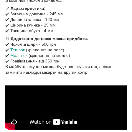
В комплекті чохол з кайдекса.
📌
Характеристики:
✔️ Загальна довжина - 245 мм
✔️ Довжина клинка - 120 мм
✔️ Ширина клинка - 29 мм
✔️ Товщина обуха - 4 мм
📎
Додатково до ножа можна придбати:
✔️ Чохол зі шкіри - 500 грн
✔️
Тек-лок
(кріплення на пояс)
✔️
Молі-лок
(кріплення на молле)
✔️ Гравіювання - від 350 грн
В майбутньому ще можна буде тюнінгувати ніж, а саме
замінити накладки мікарти на другий колір.