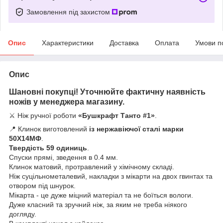
Замовлення під захистом
Опис
Характеристики
Доставка
Оплата
Умови п
Опис
Шановні покупці! Уточнюйте фактичну наявність
ножів у менеджера магазину.
⚔️ Ніж ручної роботи
«Бушкрафт Танто #1»
.
📍 Клинок виготовлений
із нержавіючої сталі марки
50Х14МФ
.
Твердість 59 одиниць
.
Спуски прямі, зведення в 0.4 мм.
Клинок матовий, протравлений у хімічному складі.
Ніж суцільнометалевий, накладки з мікарти на двох гвинтах та
отвором під шнурок.
Мікарта - це дуже міцний матеріал та не боїться вологи.
Дуже класний та зручний ніж, за яким не треба ніякого
догляду.