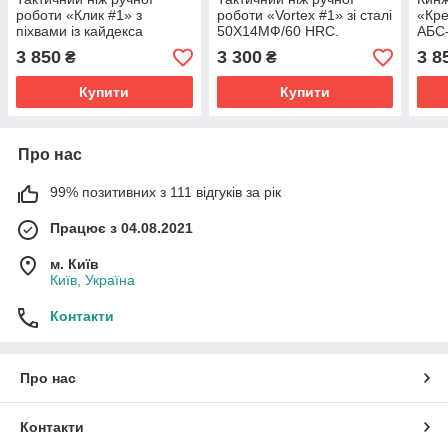
роботи «Клик #1» з
роботи «Vortex #1» зі сталі
«Кре
піхвами із кайдекса
50Х14МФ/60 HRC.
АБС-
Х12МФ/60 HRC.
50Х
3 850
3 300
3 8
₴
₴
Купити
Купити
Про нас
99% позитивних з 111 відгуків за рік
Працює з 04.08.2021
м. Київ
Київ, Україна
Контакти
Про нас
Контакти