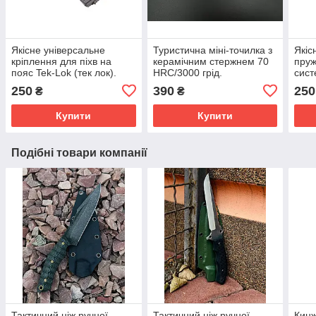
Якісне універсальне
Туристична міні-точилка з
Якіс
кріплення для піхв на
керамічним стержнем 70
пруж
пояс Tek-Lok (тек лок).
HRC/3000 грід.
сист
(мол
250
390
250
₴
₴
Купити
Купити
Подібні товари компанії
Тактичний ніж ручної
Тактичний ніж ручної
Кинж