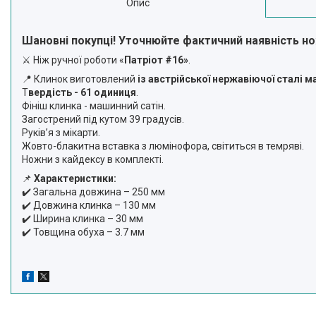
Опис
Шановні покупці! Уточнюйте фактичний наявність н
⚔️ Ніж ручної роботи «
Патріот #16»
.
📍 Клинок виготовлений
із австрійської нержавіючої сталі м
Т
вердість - 61 одиниця
.
Фініш клинка - машинний сатін.
Загострений під кутом 39 градусів.
Руківʼя з мікарти.
Жовто-блакитна вставка з люмінофора, світиться в темряві.
Ножни з кайдексу в комплекті.
📌
Характеристики:
✔️ Загальна довжина – 250 мм
✔️ Довжина клинка – 130 мм
✔️ Ширина клинка – 30 мм
✔️ Товщина обуха – 3.7 мм