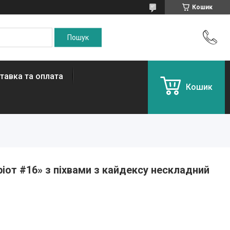
Кошик
тавка та оплата
Кошик
ріот #16» з піхвами з кайдексу нескладний