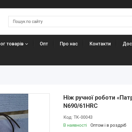
ог товарів
Опт
Про нас
Контакти
Дос
Ніж ручної роботи «Пат
N690/61HRC
Код:
TK-00043
В наявності
Оптом і в роздріб