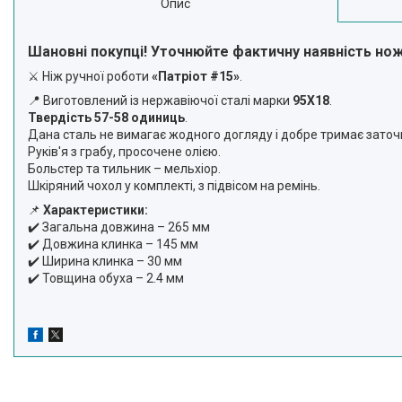
Опис
Шановні покупці! Уточнюйте фактичну наявність но
⚔️ Ніж ручної роботи
«Патріот #15»
.
📍 Виготовлений із нержавіючої сталі марки
95Х18
.
Твердість 57-58 одиниць
.
Дана сталь не вимагає жодного догляду і добре тримає заточ
Руків'я з грабу, просочене олією.
Больстер та тильник – мельхіор.
Шкіряний чохол у комплекті, з підвісом на ремінь.
📌
Характеристики:
✔️ Загальна довжина – 265 мм
✔️ Довжина клинка – 145 мм
✔️ Ширина клинка – 30 мм
✔️ Товщина обуха – 2.4 мм