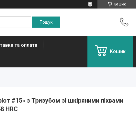
Кошик
тавка та оплата
Кошик
ріот #15» з Тризубом зі шкіряними піхвами
58 HRC