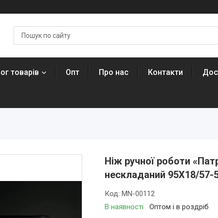
ог товарів
Опт
Про нас
Контакти
Дос
Ніж ручної роботи «Пат
нескладаний 95Х18/57-
Код:
MN-00112
В наявності
Оптом і в роздріб