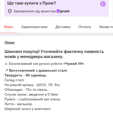
Що таке купити з Пром?
Замовлення під захистом
Опис
Характеристики
Доставка
Оплата
Умови п
Опис
Шановні покупці! Уточнюйте фактичну наявність
ножів у менеджера магазину.
⚔️ Ексклюзивний ніж ручної роботи
«Чужий #4»
.
📍
Виготовлений з дамаської сталі
.
Твердість - 60 одиниць
.
Склад сталі:
На ріжучій кромці - ШХ15, У8, 9хс.
Обакладки - 75х та нікель.
Спуски прямі, зведення в 0.9мм.
Руків’я - стабілізований кап клена.
Лиття - мельхіор.
Шкіряний чохол у комплекті.