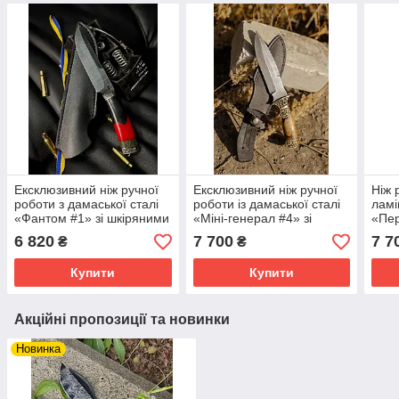
Ексклюзивний ніж ручної
Ексклюзивний ніж ручної
Ніж 
роботи з дамаської сталі
роботи із дамаської сталі
ламі
«Фантом #1» зі шкіряними
«Міні-генерал #4» зі
«Пер
піхвами 60-61HRC.
шкіряними піхвами/60
піхв
6 820
7 700
7 7
₴
₴
HRC
Купити
Купити
Акційні пропозиції та новинки
Новинка