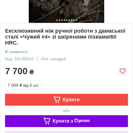
Ексклюзивний ніж ручної роботи з дамаської
сталі «Чужий #4» зі шкіряними піхвами/60
HRC.
В наявності
Код: DS-00016
Опт і роздріб
7 700
₴
7 000 ₴
від 5 шт.
Купити
або
Купити з