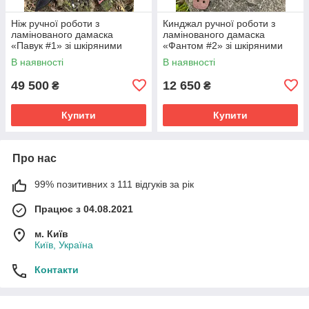
Ніж ручної роботи з
Кинджал ручної роботи з
ламінованого дамаска
ламінованого дамаска
«Павук #1» зі шкіряними
«Фантом #2» зі шкіряними
ножнами К110/61 HRC.
ножнами 62 HRC.
В наявності
В наявності
49 500
12 650
₴
₴
Купити
Купити
Про нас
99% позитивних з 111 відгуків за рік
Працює з 04.08.2021
м. Київ
Київ, Україна
Контакти