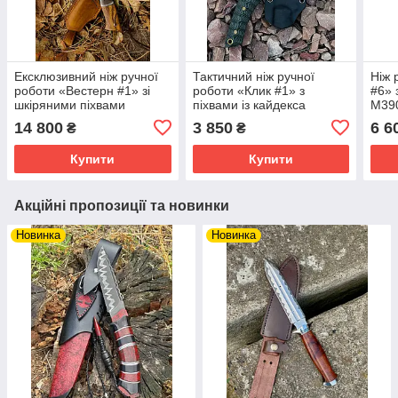
Ексклюзивний ніж ручної
Тактичний ніж ручної
Ніж 
роботи «Вестерн #1» зі
роботи «Клик #1» з
#6» 
шкіряними піхвами
піхвами із кайдекса
М39
S390/67 HRC
Х12МФ/60 HRC.
14 800
3 850
6 6
₴
₴
Купити
Купити
Акційні пропозиції та новинки
Новинка
Новинка