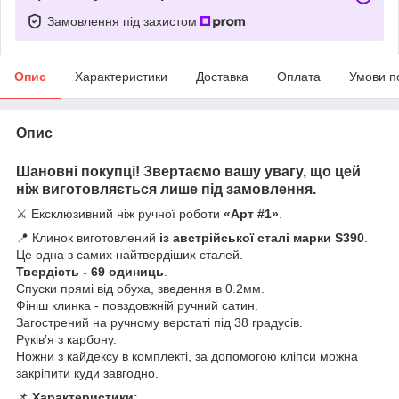
Замовлення під захистом
Опис
Характеристики
Доставка
Оплата
Умови п
Опис
Шановні покупці! Звертаємо вашу увагу, що цей
ніж виготовляється лише під замовлення.
⚔️ Ексклюзивний ніж ручної роботи
«Арт #1»
.
📍 Клинок виготовлений
із австрійської сталі марки S390
.
Це одна з самих найтвердіших сталей.
Твердість - 69 одиниць
.
Спуски прямі від обуха, зведення в 0.2мм.
Фініш клинка - повздовжній ручний сатин.
Загострений на ручному верстаті під 38 градусів.
Руківʼя з карбону.
Ножни з кайдексу в комплекті, за допомогою кліпси можна
закріпити куди завгодно.
📌
Характеристики: