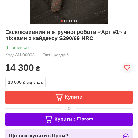
Ексклюзивний ніж ручної роботи «Арт #1» з
піхвами з кайдексу S390/69 HRC
В наявності
Код: AN-00003
Опт і роздріб
14 300
₴
13 000 ₴
від 5 шт.
Купити
або
Купити з
Що таке купити з Пром?