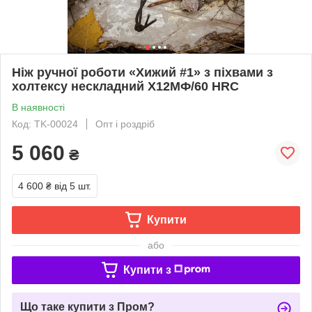
Ніж ручної роботи «Хижий #1» з піхвами з
холтексу нескладний Х12МФ/60 HRC
В наявності
Код: TK-00024
Опт і роздріб
5 060
₴
4 600 ₴
від 5 шт.
Купити
або
Купити з
Що таке купити з Пром?