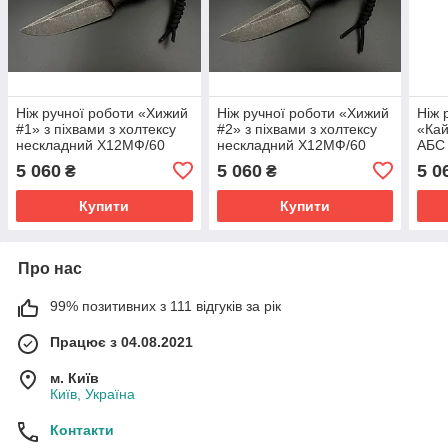
Ніж ручної роботи «Хижий
Ніж ручної роботи «Хижий
Ніж 
#1» з піхвами з холтексу
#2» з піхвами з холтексу
«Кай
нескладний Х12МФ/60
нескладний Х12МФ/60
АБС 
HRC
HRC
Х12
5 060
5 060
5 0
₴
₴
Купити
Купити
Про нас
99% позитивних з 111 відгуків за рік
Працює з 04.08.2021
м. Київ
Київ, Україна
Контакти