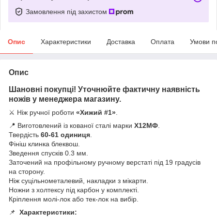
Замовлення під захистом
Опис
Характеристики
Доставка
Оплата
Умови п
Опис
Шановні покупці! Уточнюйте фактичну наявність
ножів у менеджера магазину.
⚔️ Ніж ручної роботи
«Хижий #1»
.
📍 Виготовлений із кованої сталі марки
Х12МФ
.
Твердість
60-61 одиниця
.
Фініш клинка блеквош.
Зведення спусків 0.3 мм.
Заточений на профільному ручному верстаті під 19 градусів
на сторону.
Ніж суцільнометалевий, накладки з мікарти.
Ножни з холтексу під карбон у комплекті.
Кріплення молі-лок або тек-лок на вибір.
📌
Характеристики: