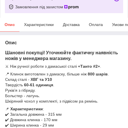
Замовлення під захистом
Опис
Характеристики
Доставка
Оплата
Умови п
Опис
Шановні покупці! Уточнюйте фактичну наявність
ножів у менеджера магазину.
⚔️ Ніж ручної роботи з дамаської сталі
«Танто #2»
.
📍 Клинок виготовлен з дамаску, більше ніж
800 шарів
.
Склад сталі -
ХВГ та У10
Твердість
60-61 одиниця
.
Руків’я з гібриду.
Больстер - латунь.
Шкіряний чохол у комплекті, з підвісом ра ремінь.
📌
Характеристики
:
✔️ Загальна довжина - 315 мм
✔️ Довжина клинка - 170 мм
✔️ Ширина клинка - 29 мм