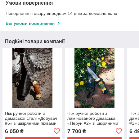
Умови повернення
Повернення товару впродовж 14 днів за домовленістю
Всі умови повернення
Подібні товари компанії
Ніж ручної роботи з
Ніж ручної роботи з
Ніж 
дамаської сталі «Добувач
ламінованого дамаська
дама
#5» зі шкіряними піхвами,
«Перун #2» зі шкіряними
#1» 
60-61 HRC.
піхвами 61 HRC.
60-
6 050
7 700
6 4
₴
₴