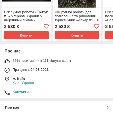
Ніж ручної роботи «Тризуб
Ніж ручної роботи для
Ніж 
#1» з гербом України зі
полювання та риболовлі
полю
шкіряними піхвами
туристичний «Архар #9» зі
«Вов
нескладний 95Х18
шкіряними піхвами
піхв
2 530
2 530
2 5
₴
₴
95х18/58 HRC.
Купити
Купити
Про нас
99% позитивних з 111 відгуків за рік
Працює з 04.08.2021
м. Київ
Київ, Україна
Контакти
Про нас